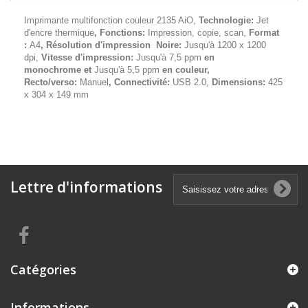
Imprimante multifonction couleur 2135 AiO,
Technologie:
Jet
d'encre thermique
, Fonctions:
Impression, copie, scan,
Format
:
A4
,
Résolution d'impression Noire:
Jusqu'à 1200 x 1200
dpi,
Vitesse d'impression:
Jusqu'à 7,5 ppm
en
monochrome
et
Jusqu'à 5,5 ppm
en couleur
,
Recto/verso:
Manuel
, Connectivité:
USB 2.0,
Dimensions:
425
x 304 x 149 mm
Lettre d'informations
Catégories
Informations