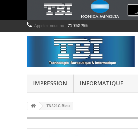
Appelez-nous au :
71 752 755
IMPRESSION
INFORMATIQUE
TN321C Bleu