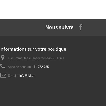
Nous suivre
Informations sur votre boutique
TBI, Immeuble el saadi menzah VI Tunis
Appelez-nous au :
71 752 755
E-mail :
info@tbi.tn