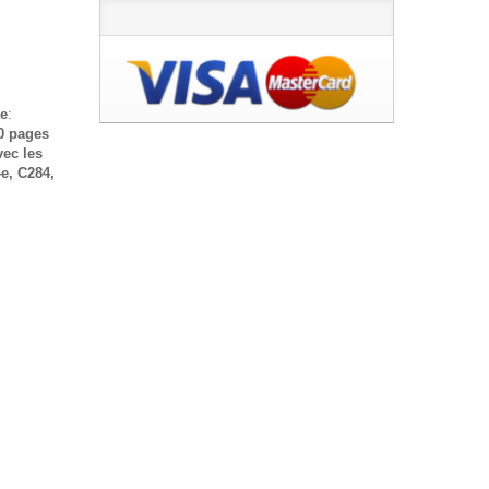
e
:
0 pages
ec les
e, C284,